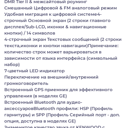
DMR Tier II & межсайтовый роуминг
Смешанный Цифровой & FM аналоговый режим
Удобная миграция к цифровой системе4-
строчный Основной экран (2 строки главного
дисплея/Sub-LCD, иконки & навигационные
кнопки) / 14 символов
4-строчный экран Текстовых сообщений (2 строки
текста,иконки и кнопки навигации)Примечание:
количество строк может варьироваться в
зависимости от языка интерфейса (символьный
набор)
7-цветный LED индикатор
Переключение на внешний/внутренний
громкоговоритель
Встроенный GPS приемник для эффективного
управления (в моделях GE)
Встроенный Bluetooth для аудио-
аксессуаровBluetooth профили: HSP (Профиль
гарнитуры) и SPP (Профиль Серийный порт - доп.
опция, доступна в моделях GЕ)
Знаменитое качество звука от KENWOOD с